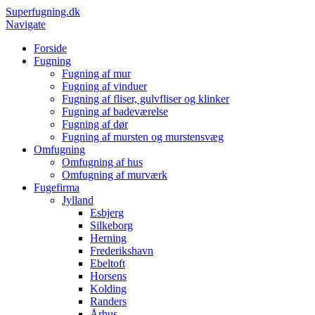
Superfugning.dk
Navigate
Forside
Fugning
Fugning af mur
Fugning af vinduer
Fugning af fliser, gulvfliser og klinker
Fugning af badeværelse
Fugning af dør
Fugning af mursten og murstensvæg
Omfugning
Omfugning af hus
Omfugning af murværk
Fugefirma
Jylland
Esbjerg
Silkeborg
Herning
Frederikshavn
Ebeltoft
Horsens
Kolding
Randers
Århus