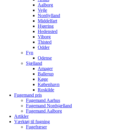
Aalborg
Vejle
Nordjylland
Middelfart
Hjørring
Hedensted
Viborg
Thisted
Odder
Fyn
Odense
Sjælland
Amager
Ballerup
Køge
København
Roskilde
Fugemand pris
Fugemand Aarhus
Fugemand Nordsjælland
Fugemand Aalborg
Artikler
Værktøj til fugning
Fugefræser