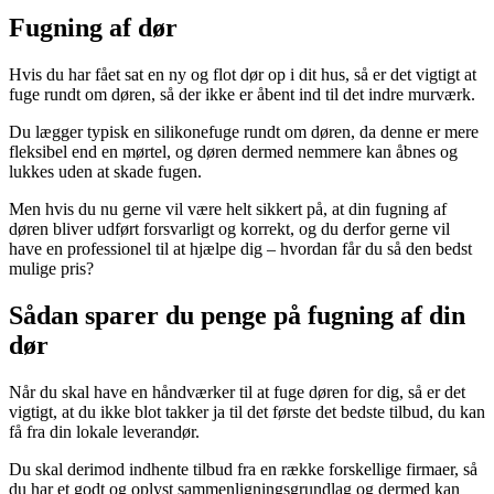
Fugning af dør
Hvis du har fået sat en ny og flot dør op i dit hus, så er det vigtigt at
fuge rundt om døren, så der ikke er åbent ind til det indre murværk.
Du lægger typisk en silikonefuge rundt om døren, da denne er mere
fleksibel end en mørtel, og døren dermed nemmere kan åbnes og
lukkes uden at skade fugen.
Men hvis du nu gerne vil være helt sikkert på, at din fugning af
døren bliver udført forsvarligt og korrekt, og du derfor gerne vil
have en professionel til at hjælpe dig – hvordan får du så den bedst
mulige pris?
Sådan sparer du penge på fugning af din
dør
Når du skal have en håndværker til at fuge døren for dig, så er det
vigtigt, at du ikke blot takker ja til det første det bedste tilbud, du kan
få fra din lokale leverandør.
Du skal derimod indhente tilbud fra en række forskellige firmaer, så
du har et godt og oplyst sammenligningsgrundlag og dermed kan