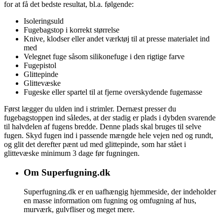
for at få det bedste resultat, bl.a. følgende:
Isoleringsuld
Fugebagstop i korrekt størrelse
Knive, klodser eller andet værktøj til at presse materialet ind
med
Velegnet fuge såsom silikonefuge i den rigtige farve
Fugepistol
Glittepinde
Glittevæske
Fugeske eller spartel til at fjerne overskydende fugemasse
Først lægger du ulden ind i strimler. Dernæst presser du
fugebagstoppen ind således, at der stadig er plads i dybden svarende
til halvdelen af fugens bredde. Denne plads skal bruges til selve
fugen. Skyd fugen ind i passende mængde hele vejen ned og rundt,
og glit det derefter pænt ud med glittepinde, som har stået i
glittevæske minimum 3 dage før fugningen.
Om Superfugning.dk
Superfugning.dk er en uafhængig hjemmeside, der indeholder
en masse information om fugning og omfugning af hus,
murværk, gulvfliser og meget mere.