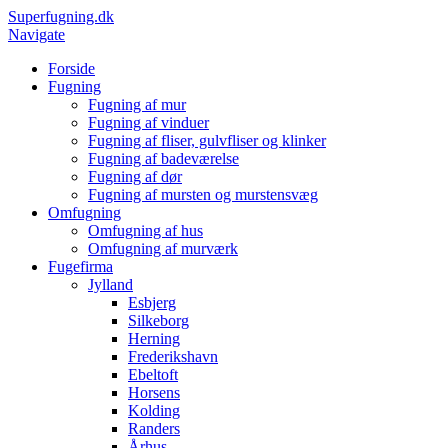
Superfugning.dk
Navigate
Forside
Fugning
Fugning af mur
Fugning af vinduer
Fugning af fliser, gulvfliser og klinker
Fugning af badeværelse
Fugning af dør
Fugning af mursten og murstensvæg
Omfugning
Omfugning af hus
Omfugning af murværk
Fugefirma
Jylland
Esbjerg
Silkeborg
Herning
Frederikshavn
Ebeltoft
Horsens
Kolding
Randers
Århus