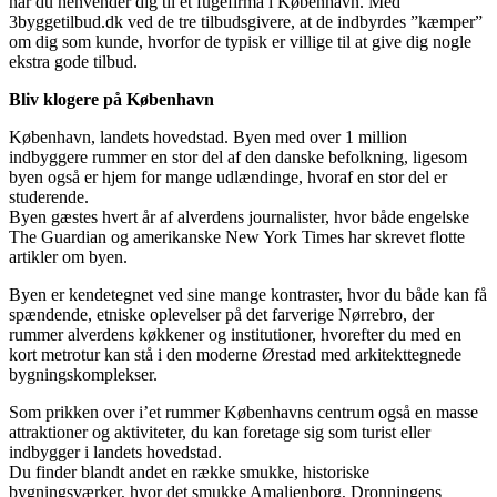
når du henvender dig til et fugefirma i København. Med
3byggetilbud.dk ved de tre tilbudsgivere, at de indbyrdes ”kæmper”
om dig som kunde, hvorfor de typisk er villige til at give dig nogle
ekstra gode tilbud.
Bliv klogere på København
København, landets hovedstad. Byen med over 1 million
indbyggere rummer en stor del af den danske befolkning, ligesom
byen også er hjem for mange udlændinge, hvoraf en stor del er
studerende.
Byen gæstes hvert år af alverdens journalister, hvor både engelske
The Guardian og amerikanske New York Times har skrevet flotte
artikler om byen.
Byen er kendetegnet ved sine mange kontraster, hvor du både kan få
spændende, etniske oplevelser på det farverige Nørrebro, der
rummer alverdens køkkener og institutioner, hvorefter du med en
kort metrotur kan stå i den moderne Ørestad med arkitekttegnede
bygningskomplekser.
Som prikken over i’et rummer Københavns centrum også en masse
attraktioner og aktiviteter, du kan foretage sig som turist eller
indbygger i landets hovedstad.
Du finder blandt andet en række smukke, historiske
bygningsværker, hvor det smukke Amalienborg, Dronningens