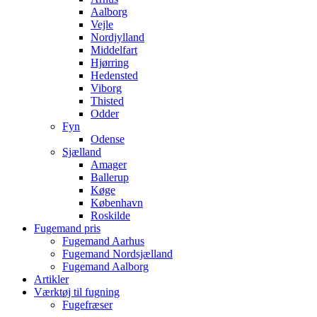
Aalborg
Vejle
Nordjylland
Middelfart
Hjørring
Hedensted
Viborg
Thisted
Odder
Fyn
Odense
Sjælland
Amager
Ballerup
Køge
København
Roskilde
Fugemand pris
Fugemand Aarhus
Fugemand Nordsjælland
Fugemand Aalborg
Artikler
Værktøj til fugning
Fugefræser