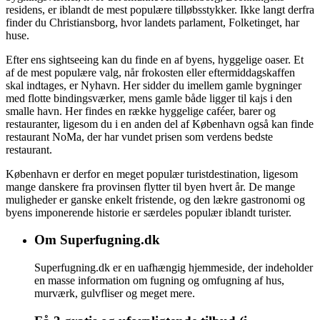
residens, er iblandt de mest populære tilløbsstykker. Ikke langt derfra
finder du Christiansborg, hvor landets parlament, Folketinget, har
huse.
Efter ens sightseeing kan du finde en af byens, hyggelige oaser. Et
af de mest populære valg, når frokosten eller eftermiddagskaffen
skal indtages, er Nyhavn. Her sidder du imellem gamle bygninger
med flotte bindingsværker, mens gamle både ligger til kajs i den
smalle havn. Her findes en række hyggelige caféer, barer og
restauranter, ligesom du i en anden del af København også kan finde
restaurant NoMa, der har vundet prisen som verdens bedste
restaurant.
København er derfor en meget populær turistdestination, ligesom
mange danskere fra provinsen flytter til byen hvert år. De mange
muligheder er ganske enkelt fristende, og den lækre gastronomi og
byens imponerende historie er særdeles populær iblandt turister.
Om Superfugning.dk
Superfugning.dk er en uafhængig hjemmeside, der indeholder
en masse information om fugning og omfugning af hus,
murværk, gulvfliser og meget mere.